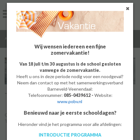
Home
Algemeen
/
/
/
Algemeen
Technolab
Thema's
Groep 8
Wij wensen iedereen een fijne
zomervakantie!
Ouders
Van 18 juli t/m 30 augustus is de school gesloten
vanwege de zomervakantie.
Leerlingen
Heeft u ons in deze periode nodig voor een noodgeval?
Neem dan contact op met het samenwerkingsverband
Werken bij
Barneveld-Veenendaal:
Thema's
Telefoonnummer:
085-0439612 -
Website:
www.pobv.nl
MBO
Benieuwd naar je eerste schooldagen?
Op dit moment zijn de volgende thema's beschikbaar binnen het
PrO
Technolab van De Meerwaarde:
Hieronder vind je het programma voor alle afdelingen:
INTRODUCTIE PROGRAMMA
Bedrijf