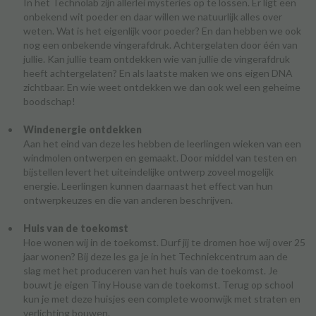
In het Technolab zijn allerlei mysteries op te lossen. Er ligt een
onbekend wit poeder en daar willen we natuurlijk alles over
weten. Wat is het eigenlijk voor poeder? En dan hebben we ook
nog een onbekende vingerafdruk. Achtergelaten door één van
jullie. Kan jullie team ontdekken wie van jullie de vingerafdruk
heeft achtergelaten? En als laatste maken we ons eigen DNA
zichtbaar. En wie weet ontdekken we dan ook wel een geheime
boodschap!
Windenergie ontdekken
​Aan het eind van deze les hebben de leerlingen wieken van een
windmolen ontwerpen en gemaakt. Door middel van testen en
bijstellen levert het uiteindelijke ontwerp zoveel mogelijk
energie. Leerlingen kunnen daarnaast het effect van hun
ontwerpkeuzes en die van anderen beschrijven.
Huis van de toekomst
Hoe wonen wij in de toekomst. Durf jij te dromen hoe wij over 25
jaar wonen? Bij deze les ga je in het Techniekcentrum aan de
slag met het produceren van het huis van de toekomst. Je
bouwt je eigen Tiny House van de toekomst. Terug op school
kun je met deze huisjes een complete woonwijk met straten en
verlichting bouwen.