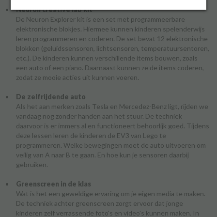
Neuron creative lab kit
De Neuron Explorer kit is een set met programmeerbare
elektronische blokjes. Hiermee kunnen kinderen spelenderwijs
Inloggen
leren programmeren en coderen. De set bevat 12 elektronische
blokken (geluidssensoren, lichtsensoren, temperatuursentoren,
etc.). De kinderen kunnen verschillende items bouwen, zoals
een auto of een piano. Daarnaast kunnen ze de items coderen,
zodat ze mooie acties uit kunnen voeren.
De zelfrijdende auto
Als het aan merken zoals Tesla en Mercedez-Benz ligt, rijden we
vandaag nog zonder handen aan het stuur. De techniek
daarvoor is er immers al en functioneert behoorlijk goed. Tijdens
deze lessen leren de kinderen de EV3 van Lego te
programmeren. Welke bewegingen moet de auto uitvoeren om
veilig van A naar B te gaan. En hoe kun je sensoren daarbij
gebruiken.
Greenscreen in de klas
Wat is het een geweldige ervaring om je eigen media te maken.
De techniek achter greenscreen zorgt ervoor dat jonge
kinderen zelf verrassende foto's en video's kunnen maken. In