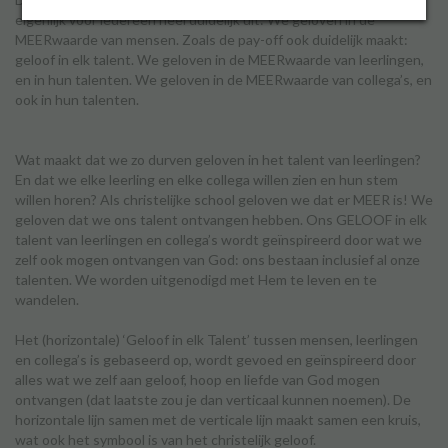
eigenlijk voor iedereen heel duidelijk uit: We geloven in de
MEERwaarde van mensen. Zoals de pay-off ook duidelijk maakt:
geloof in elk talent. We geloven in de MEERwaarde van leerlingen,
Inloggen
en in hun talenten. We geloven in de MEERwaarde van collega’s, en
ook in hun talenten.
Wat maakt dat we zo durven geloven in het talent van leerlingen?
En dat we elke leerling en elke collega willen zien en hun stem
willen horen? Als christelijke school geloven we dat er MEER is! We
geloven dat we ons talent ontvangen hebben. Ons GELOOF in elk
talent van leerlingen en collega’s wordt geïnspireerd door wat we
zelf ook mogen ontvangen van God: ons bestaan inclusief al onze
talenten. We worden uitgenodigd met Hem te leven en te
wandelen.
Het (horizontale) ‘Geloof in elk Talent’ tussen mensen, leerlingen
en collega’s is gebaseerd op, wordt gevoed en geïnspireerd door
alles wat we zelf aan geloof, hoop en liefde van God mogen
ontvangen (dat laatste zou je dan verticaal kunnen noemen). De
horizontale lijn samen met de verticale lijn maakt samen een kruis,
wat ook het symbool is van het christelijk geloof.