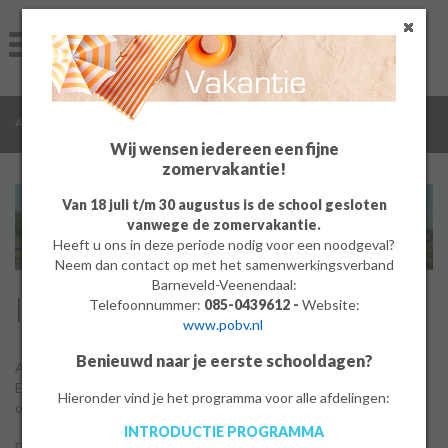
Home
Algemeen
/
/
/
/
Algemeen
Algemene informatie
Wie zijn wij
Identiteit
Groep 8
Wij wensen iedereen een fijne
zomervakantie!
Ouders
Van 18 juli t/m 30 augustus is de school gesloten
vanwege de zomervakantie.
Leerlingen
Heeft u ons in deze periode nodig voor een noodgeval?
Neem dan contact op met het samenwerkingsverband
Werken bij
Barneveld-Veenendaal:
Identiteit
Telefoonnummer:
085-0439612 -
Website:
www.pobv.nl
MBO
Benieuwd naar je eerste schooldagen?
Als je naar De Meerwaarde toe komt, zie je al snel ergens ons logo.
PrO
Een veelkleurig logo met jonge mensen in ontwikkeling. Met
Hieronder vind je het programma voor alle afdelingen:
onderaan de pay-off ‘Geloof in elk Talent!’.
INTRODUCTIE PROGRAMMA
Bedrijf
Dit logo vertelt al veel over onze identiteit. Het eerste springt er