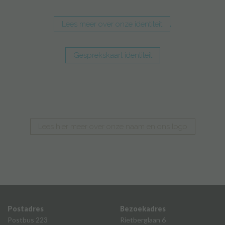
Lees meer over onze identiteit
Gesprekskaart identiteit
Lees hier meer over onze naam en ons logo
Postadres
Bezoekadres
Postbus 223
Rietberglaan 6