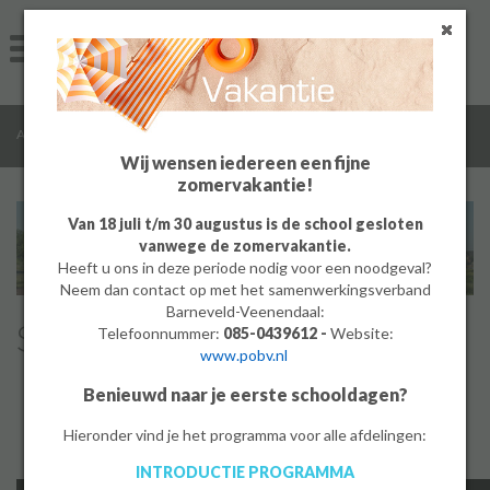
Home
Algemeen
/
/
/
Algemeen
Algemene informatie
Schoolafspraken
Groep 8
Wij wensen iedereen een fijne
zomervakantie!
Ouders
Van 18 juli t/m 30 augustus is de school gesloten
vanwege de zomervakantie.
Leerlingen
Heeft u ons in deze periode nodig voor een noodgeval?
Neem dan contact op met het samenwerkingsverband
Werken bij
Barneveld-Veenendaal:
Schoolafspraken
Telefoonnummer:
085-0439612 -
Website:
www.pobv.nl
MBO
Benieuwd naar je eerste schooldagen?
PrO
Hieronder vind je het programma voor alle afdelingen:
INTRODUCTIE PROGRAMMA
Bedrijf