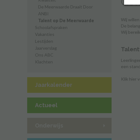
Gelo
De Meerwaarde Draait Door
ANBI
Wij willen
Talent op De Meerwaarde
De belang
Schoolafspraken
Wij berei
Vakanties
Lestijden
Jaarverslag
Talent
Ons ABC
Leerlinge
Klachten
een stand
Klik hier
Jaarkalender
Actueel
Onderwijs