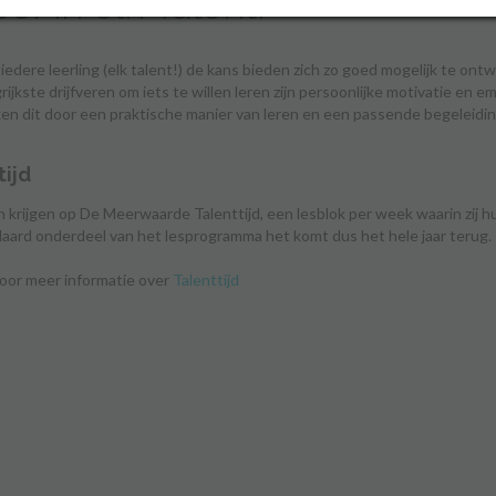
of in elk Talent!
 iedere leerling (elk talent!) de kans bieden zich zo goed mogelijk te ont
rijkste drijfveren om iets te willen leren zijn persoonlijke motivatie en
ken dit door een praktische manier van leren en een passende begeleidin
tijd
n krijgen op De Meerwaarde Talenttijd, een lesblok per week waarin zij h
aard onderdeel van het lesprogramma het komt dus het hele jaar terug.
 voor meer informatie over
Talenttijd