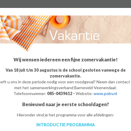
Algemeen
Groep 8
Ouders
Leerling
o
m
e
/
op De Meerwaarde
Wij wensen iedereen een fijne zomervakantie!
Van 18 juli t/m 30 augustus is de school gesloten vanwege de
zomervakantie.
eft u ons in deze periode nodig voor een noodgeval? Neem dan contact
met het samenwerkingsverband Barneveld-Veenendaal:
Telefoonnummer:
085-0439612 -
Website:
www.pobv.nl
Benieuwd naar je eerste schooldagen?
Hieronder vind je het programma voor alle afdelingen:
INTRODUCTIE PROGRAMMA