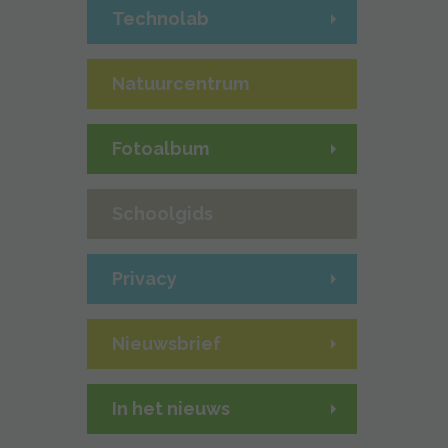
Technolab
Natuurcentrum
Fotoalbum
Schoolgids
Privacy
Nieuwsbrief
In het nieuws