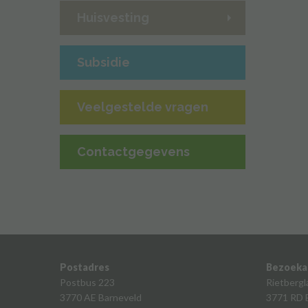
Huisvesting
Subsidie
Veelgestelde vragen
Contactgegevens
Postadres
Bezoeka
Postbus 223
Rietbergl
3770 AE Barneveld
3771 RD 