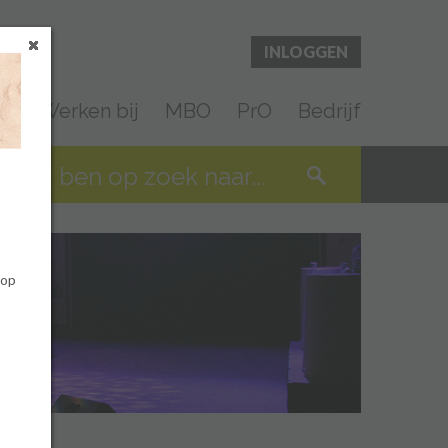
INLOGGEN
en
Werken bij
MBO
PrO
Bedrijf
 op