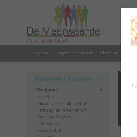
/
/
/
Algemeen
Algemene informatie
Wie zijn wij
Talent 
Algemene informatie
He
Wie zijn wij
Identiteit
Missie, visie en filosoVISIE
Statuten en reglementen
Raad van Toezicht
Schoolplan
Lessentabel
Kwaliteit