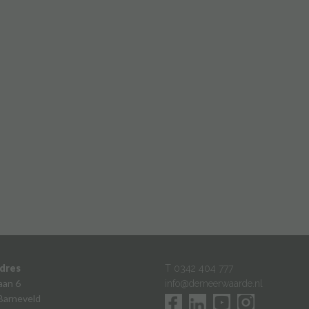
dres
T 0342 404 777
aan 6
info@demeerwaarde.nl
Barneveld